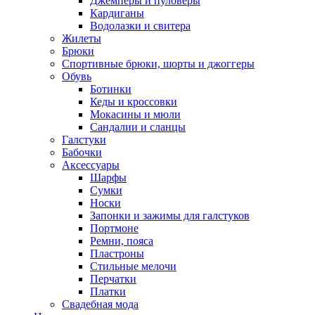
Джемперы и пуловеры
Кардиганы
Водолазки и свитера
Жилеты
Брюки
Спортивные брюки, шорты и джоггеры
Обувь
Ботинки
Кеды и кроссовки
Мокасины и мюли
Сандалии и сланцы
Галстуки
Бабочки
Аксессуары
Шарфы
Сумки
Носки
Запонки и зажимы для галстуков
Портмоне
Ремни, пояса
Пластроны
Стильные мелочи
Перчатки
Платки
Свадебная мода