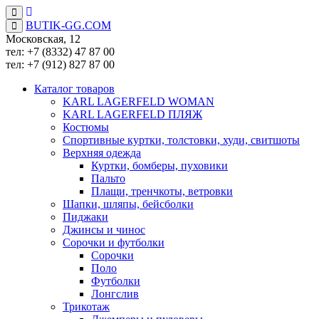
BUTIK-GG.COM
Московская, 12
тел: +7 (8332)
47 87 00
тел: +7 (912)
827 87 00
Каталог товаров
KARL LAGERFELD WOMAN
KARL LAGERFELD ПЛЯЖ
Костюмы
Спортивные куртки, толстовки, худи, свитшоты
Верхняя одежда
Куртки, бомберы, пуховики
Пальто
Плащи, тренчкоты, ветровки
Шапки, шляпы, бейсболки
Пиджаки
Джинсы и чинос
Сорочки и футболки
Сорочки
Поло
Футболки
Лонгслив
Трикотаж