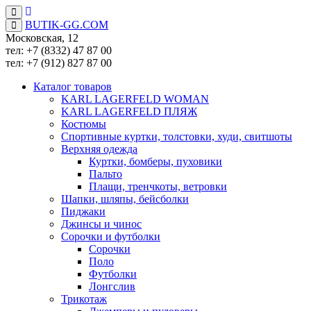
BUTIK-GG.COM
Московская, 12
тел: +7 (8332)
47 87 00
тел: +7 (912)
827 87 00
Каталог товаров
KARL LAGERFELD WOMAN
KARL LAGERFELD ПЛЯЖ
Костюмы
Спортивные куртки, толстовки, худи, свитшоты
Верхняя одежда
Куртки, бомберы, пуховики
Пальто
Плащи, тренчкоты, ветровки
Шапки, шляпы, бейсболки
Пиджаки
Джинсы и чинос
Сорочки и футболки
Сорочки
Поло
Футболки
Лонгслив
Трикотаж