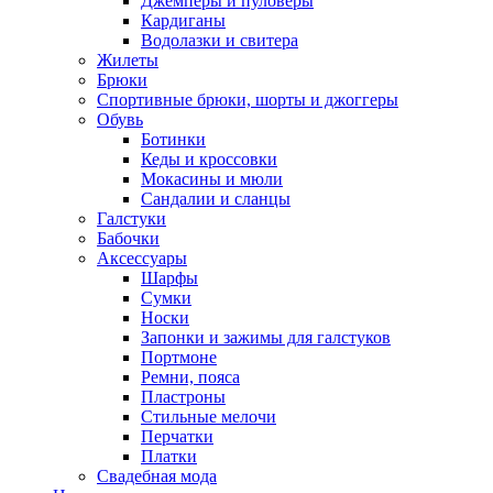
Джемперы и пуловеры
Кардиганы
Водолазки и свитера
Жилеты
Брюки
Спортивные брюки, шорты и джоггеры
Обувь
Ботинки
Кеды и кроссовки
Мокасины и мюли
Сандалии и сланцы
Галстуки
Бабочки
Аксессуары
Шарфы
Сумки
Носки
Запонки и зажимы для галстуков
Портмоне
Ремни, пояса
Пластроны
Стильные мелочи
Перчатки
Платки
Свадебная мода