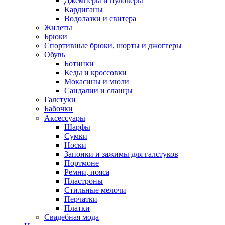
Джемперы и пуловеры
Кардиганы
Водолазки и свитера
Жилеты
Брюки
Спортивные брюки, шорты и джоггеры
Обувь
Ботинки
Кеды и кроссовки
Мокасины и мюли
Сандалии и сланцы
Галстуки
Бабочки
Аксессуары
Шарфы
Сумки
Носки
Запонки и зажимы для галстуков
Портмоне
Ремни, пояса
Пластроны
Стильные мелочи
Перчатки
Платки
Свадебная мода