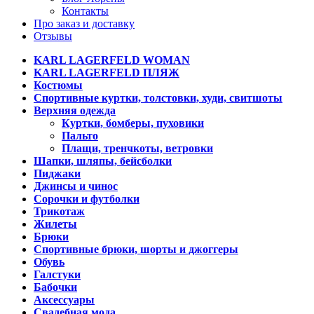
Контакты
Про заказ и доставку
Отзывы
KARL LAGERFELD WOMAN
KARL LAGERFELD ПЛЯЖ
Костюмы
Спортивные куртки, толстовки, худи, свитшоты
Верхняя одежда
Куртки, бомберы, пуховики
Пальто
Плащи, тренчкоты, ветровки
Шапки, шляпы, бейсболки
Пиджаки
Джинсы и чинос
Сорочки и футболки
Трикотаж
Жилеты
Брюки
Спортивные брюки, шорты и джоггеры
Обувь
Галстуки
Бабочки
Аксессуары
Свадебная мода