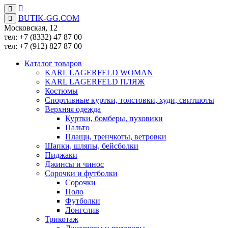
BUTIK-GG.COM
Московская, 12
тел: +7 (8332)
47 87 00
тел: +7 (912)
827 87 00
Каталог товаров
KARL LAGERFELD WOMAN
KARL LAGERFELD ПЛЯЖ
Костюмы
Спортивные куртки, толстовки, худи, свитшоты
Верхняя одежда
Куртки, бомберы, пуховики
Пальто
Плащи, тренчкоты, ветровки
Шапки, шляпы, бейсболки
Пиджаки
Джинсы и чинос
Сорочки и футболки
Сорочки
Поло
Футболки
Лонгслив
Трикотаж