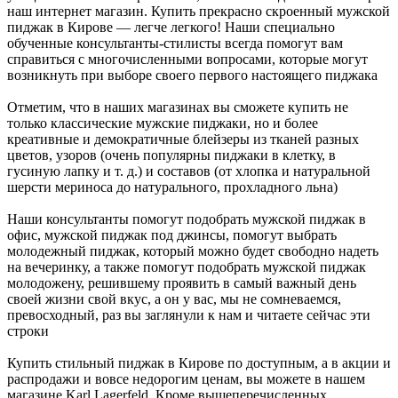
наш интернет магазин. Купить прекрасно скроенный мужской
пиджак в Кирове — легче легкого! Наши специально
обученные консультанты-стилисты всегда помогут вам
справиться с многочисленными вопросами, которые могут
возникнуть при выборе своего первого настоящего пиджака
Отметим, что в наших магазинах вы сможете купить не
только классические мужские пиджаки, но и более
креативные и демократичные блейзеры из тканей разных
цветов, узоров (очень популярны пиджаки в клетку, в
гусиную лапку и т. д.) и составов (от хлопка и натуральной
шерсти мериноса до натурального, прохладного льна)
Наши консультанты помогут подобрать мужской пиджак в
офис, мужской пиджак под джинсы, помогут выбрать
молодежный пиджак, который можно будет свободно надеть
на вечеринку, а также помогут подобрать мужской пиджак
молодожену, решившему проявить в самый важный день
своей жизни свой вкус, а он у вас, мы не сомневаемся,
превосходный, раз вы заглянули к нам и читаете сейчас эти
строки
Купить стильный пиджак в Кирове по доступным, а в акции и
распродажи и вовсе недорогим ценам, вы можете в нашем
магазине Karl Lagerfeld. Кроме вышеперечисленных