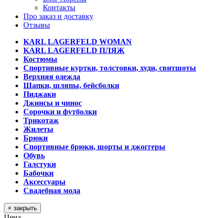
Контакты
Про заказ и доставку
Отзывы
KARL LAGERFELD WOMAN
KARL LAGERFELD ПЛЯЖ
Костюмы
Спортивные куртки, толстовки, худи, свитшоты
Верхняя одежда
Шапки, шляпы, бейсболки
Пиджаки
Джинсы и чинос
Сорочки и футболки
Трикотаж
Жилеты
Брюки
Спортивные брюки, шорты и джоггеры
Обувь
Галстуки
Бабочки
Аксессуары
Свадебная мода
× закрыть
Цена