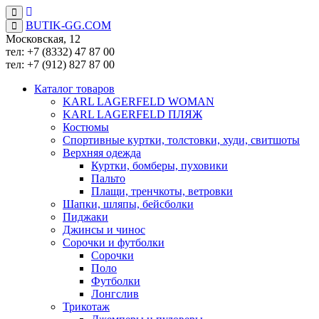
BUTIK-GG.COM
Московская, 12
тел: +7 (8332)
47 87 00
тел: +7 (912)
827 87 00
Каталог товаров
KARL LAGERFELD WOMAN
KARL LAGERFELD ПЛЯЖ
Костюмы
Спортивные куртки, толстовки, худи, свитшоты
Верхняя одежда
Куртки, бомберы, пуховики
Пальто
Плащи, тренчкоты, ветровки
Шапки, шляпы, бейсболки
Пиджаки
Джинсы и чинос
Сорочки и футболки
Сорочки
Поло
Футболки
Лонгслив
Трикотаж