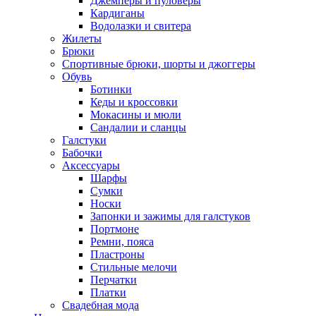
Джемперы и пуловеры
Кардиганы
Водолазки и свитера
Жилеты
Брюки
Спортивные брюки, шорты и джоггеры
Обувь
Ботинки
Кеды и кроссовки
Мокасины и мюли
Сандалии и сланцы
Галстуки
Бабочки
Аксессуары
Шарфы
Сумки
Носки
Запонки и зажимы для галстуков
Портмоне
Ремни, пояса
Пластроны
Стильные мелочи
Перчатки
Платки
Свадебная мода