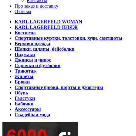
Контакты
Про заказ и доставку
Отзывы
KARL LAGERFELD WOMAN
KARL LAGERFELD ПЛЯЖ
Костюмы
Спортивные куртки, толстовки, худи, свитшоты
Верхняя одежда
Шапки, шляпы, бейсболки
Пиджаки
Джинсы и чинос
Сорочки и футболки
Трикотаж
Жилеты
Брюки
Спортивные брюки, шорты и джоггеры
Обувь
Галстуки
Бабочки
Аксессуары
Свадебная мода