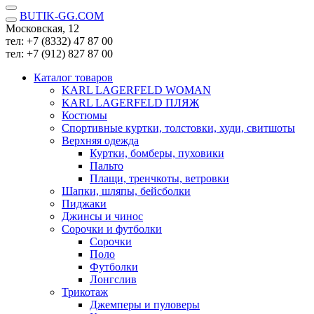
BUTIK-GG.COM
Московская, 12
тел: +7 (8332)
47 87 00
тел: +7 (912)
827 87 00
Каталог товаров
KARL LAGERFELD WOMAN
KARL LAGERFELD ПЛЯЖ
Костюмы
Спортивные куртки, толстовки, худи, свитшоты
Верхняя одежда
Куртки, бомберы, пуховики
Пальто
Плащи, тренчкоты, ветровки
Шапки, шляпы, бейсболки
Пиджаки
Джинсы и чинос
Сорочки и футболки
Сорочки
Поло
Футболки
Лонгслив
Трикотаж
Джемперы и пуловеры