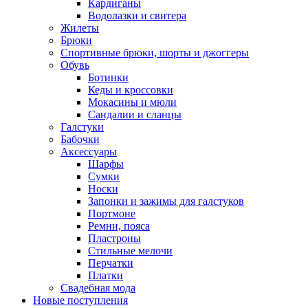
Кардиганы
Водолазки и свитера
Жилеты
Брюки
Спортивные брюки, шорты и джоггеры
Обувь
Ботинки
Кеды и кроссовки
Мокасины и мюли
Сандалии и сланцы
Галстуки
Бабочки
Аксессуары
Шарфы
Сумки
Носки
Запонки и зажимы для галстуков
Портмоне
Ремни, пояса
Пластроны
Стильные мелочи
Перчатки
Платки
Свадебная мода
Новые поступления