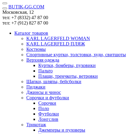
BUTIK-GG.COM
Московская, 12
тел: +7 (8332)
47 87 00
тел: +7 (912)
827 87 00
Каталог товаров
KARL LAGERFELD WOMAN
KARL LAGERFELD ПЛЯЖ
Костюмы
Спортивные куртки, толстовки, худи, свитшоты
Верхняя одежда
Куртки, бомберы, пуховики
Пальто
Плащи, тренчкоты, ветровки
Шапки, шляпы, бейсболки
Пиджаки
Джинсы и чинос
Сорочки и футболки
Сорочки
Поло
Футболки
Лонгслив
Трикотаж
Джемперы и пуловеры