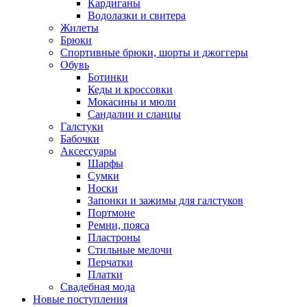
Кардиганы
Водолазки и свитера
Жилеты
Брюки
Спортивные брюки, шорты и джоггеры
Обувь
Ботинки
Кеды и кроссовки
Мокасины и мюли
Сандалии и сланцы
Галстуки
Бабочки
Аксессуары
Шарфы
Сумки
Носки
Запонки и зажимы для галстуков
Портмоне
Ремни, пояса
Пластроны
Стильные мелочи
Перчатки
Платки
Свадебная мода
Новые поступления